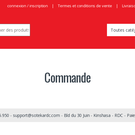
connexion / inscription
Termes et conditions de vente
Livrais
r:
Commande
6.950 - support@sotekardc.com - Bld du 30 Juin - Kinshasa - RDC - Pai