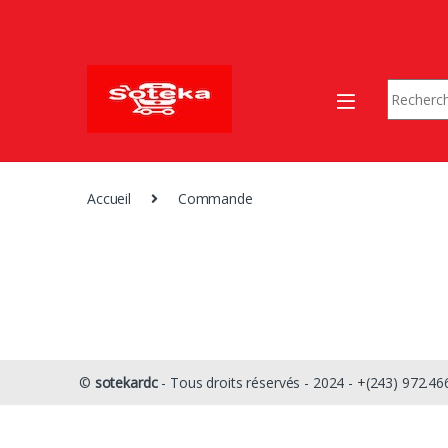
Skip to navigation
Skip to content
Search fo
Accueil
Commande
©
sotekardc
- Tous droits réservés - 2024 - +(243) 972.46