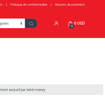
on
Politique de confidentialité
Moyens de paiement
0
USD
0
ement exclusif par Airtel money