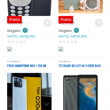
Promo
Promo
100
USD
412
USD
Magasin:
Magasin:
AIRTEL MEMLING
AIRTEL MEMLING
0
0
s
s
u
u
Portables
Portables
r
r
POCO SMARPHONE M5S + 256 GB
ZTE BLADE A31 LITE 4G 1+32GB BLUE
5
5