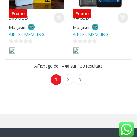
Promo
Promo
309
USD
74
USD
Magasin:
Magasin:
AIRTEL MEMLING
AIRTEL MEMLING
0
0
s
s
u
u
Trié par popularit
Affichage de 1–48 sur 139 résultats
r
r
5
5
1
2
3