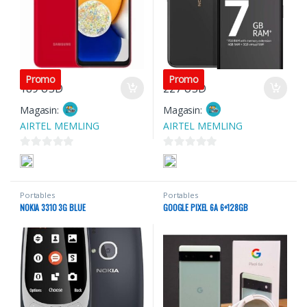
Promo
Promo
189
USD
227
USD
Magasin:
Magasin:
AIRTEL MEMLING
AIRTEL MEMLING
0
0
s
s
u
u
Portables
Portables
r
r
NOKIA 3310 3G BLUE
GOOGLE PIXEL 6A 6+128GB
5
5