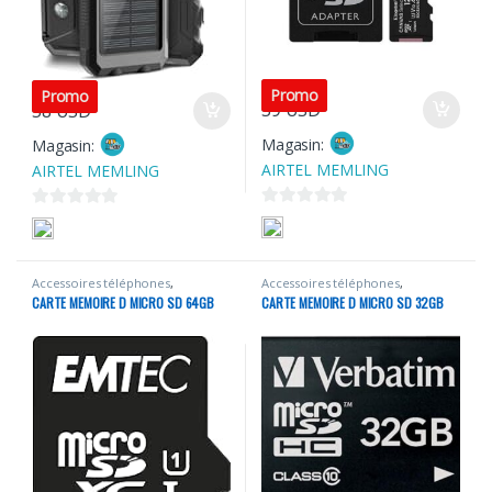
Promo
Promo
39
USD
58
USD
Magasin:
Magasin:
AIRTEL MEMLING
AIRTEL MEMLING
0
0
s
s
u
u
Accessoires téléphones
,
Accessoires téléphones
,
r
r
Portables
Portables
CARTE MEMOIRE D MICRO SD 64GB
CARTE MEMOIRE D MICRO SD 32GB
5
5