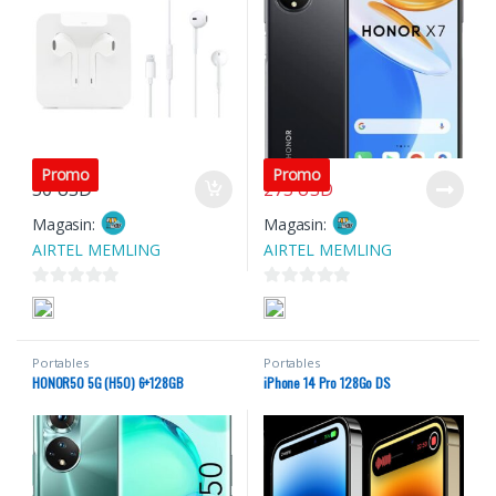
320
USD
Promo
Promo
50
USD
275
USD
Magasin:
Magasin:
AIRTEL MEMLING
AIRTEL MEMLING
0
0
s
s
u
u
Portables
Portables
r
r
HONOR50 5G (H50) 6+128GB
iPhone 14 Pro 128Go DS
5
5