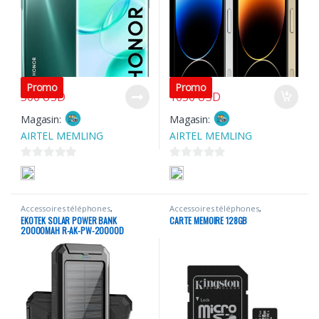
580
USD
1860
USD
Promo
Promo
500
USD
1650
USD
Magasin:
Magasin:
AIRTEL MEMLING
AIRTEL MEMLING
0
0
s
s
u
u
Accessoires téléphones
,
Accessoires téléphones
,
r
r
Portables
Portables
EKOTEK SOLAR POWER BANK
CARTE MEMOIRE 128GB
5
5
20000MAH R-AK-PW-20000D