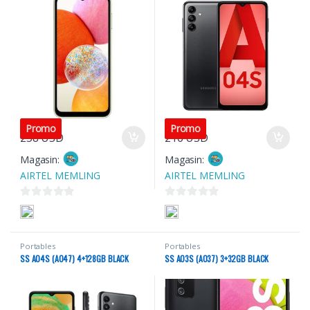
Promo
Promo
258
USD
216
USD
Magasin:
Magasin:
AIRTEL MEMLING
AIRTEL MEMLING
0
0
s
s
u
u
Portables
Portables
r
r
SS A04S (A047) 4+128GB BLACK
SS A03S (A037) 3+32GB BLACK
5
5