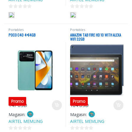
0
0
s
s
u
u
Portables
Portables
r
r
POCO C40 4+64GB
AMAZON TAB FIRE HD 10 WITH ALEXA
5
5
WIFI 32GB
Promo
Promo
147
USD
184
USD
Magasin:
Magasin:
AIRTEL MEMLING
AIRTEL MEMLING