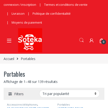
Skip to navigation
Skip to content
connexion / inscription
Termes et conditions de vente
Livraison
Politique de confidentialité
Moyens de paiement
0
Accueil
Portables
Portables
Trié par popularité
Affichage de 1–48 sur 139 résultats
Filters
Accessoires téléphones
,
Portables
Portables