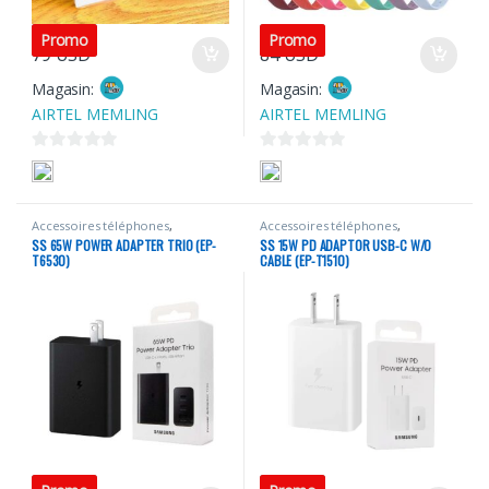
Promo
Promo
79
USD
84
USD
Magasin:
Magasin:
AIRTEL MEMLING
AIRTEL MEMLING
0
0
s
s
u
u
Accessoires téléphones
,
Accessoires téléphones
,
r
r
Portables
Portables
SS 65W POWER ADAPTER TRIO (EP-
SS 15W PD ADAPTOR USB-C W/O
5
5
T6530)
CABLE (EP-T1510)