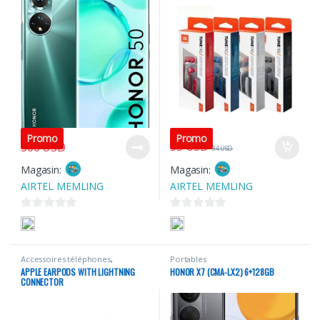
370
USD
Promo
Promo
33
USD
300
USD
34
USD
Magasin:
Magasin:
AIRTEL MEMLING
AIRTEL MEMLING
0
0
s
s
u
u
Accessoires téléphones
,
Portables
r
r
Portables
APPLE EARPODS WITH LIGHTNING
HONOR X7 (CMA-LX2) 6+128GB
5
5
CONNECTOR