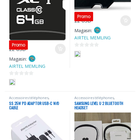
Promo
22
USD
Magasin:
AIRTEL MEMLING
Promo
22
USD
0
Magasin:
s
u
AIRTEL MEMLING
r
5
0
s
u
Accessoires téléphones
,
Accessoires téléphones
,
r
Portables
Portables
SS 25W PD ADAPTOR USB-C W/O
SAMSUNG LEVEL U 2 BLUETOOTH
5
CABLE
HEADSET