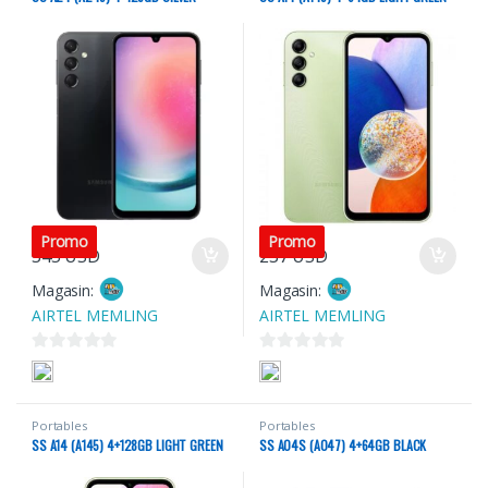
5
5
Promo
Promo
345
USD
237
USD
Magasin:
Magasin:
AIRTEL MEMLING
AIRTEL MEMLING
0
0
s
s
u
u
Portables
Portables
r
r
SS A14 (A145) 4+128GB LIGHT GREEN
SS A04S (A047) 4+64GB BLACK
5
5