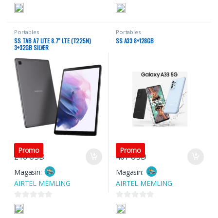
0
0
s
s
u
u
Portables
Portables
r
r
SS TAB A7 LITE 8.7″ LTE (T225N)
SS A33 8+128GB
5
5
3+32GB SILVER
Promo
Promo
216
USD
407
USD
Magasin:
Magasin:
AIRTEL MEMLING
AIRTEL MEMLING
0
0
s
s