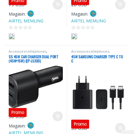
Promo
Promo
79
USD
28
USD
Magasin:
Magasin:
AIRTEL MEMLING
AIRTEL MEMLING
0
0
s
s
u
u
Accessoires téléphones
,
Accessoires téléphones
,
r
r
Portables
Portables
SS 45W CAR CHARGER DUAL PORT
45W SAMSUNG CHARGER TYPE C TO
5
5
(45W+15W) (EP-L5300)
C
Promo
58
USD
Promo
Magasin:
55
USD
AIRTEL MEMLING