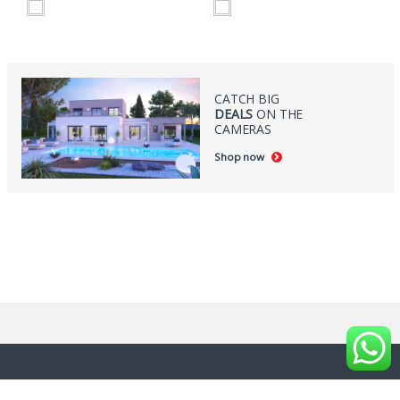
0
0
s
s
u
u
r
r
5
5
CATCH BIG
DEALS
ON THE
CAMERAS
Shop now