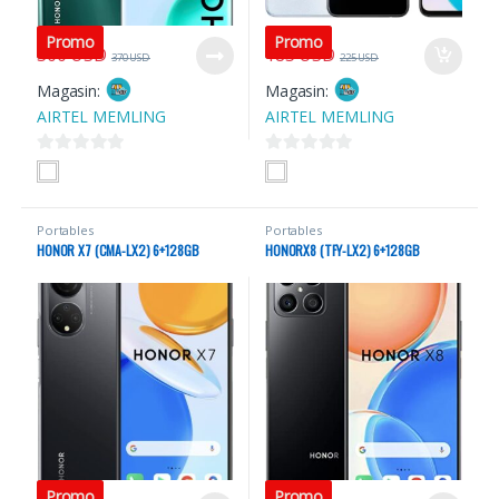
Promo
Promo
300
USD
185
USD
370
USD
225
USD
Magasin:
Magasin:
AIRTEL MEMLING
AIRTEL MEMLING
0
0
s
s
u
u
Portables
Portables
r
r
HONOR X7 (CMA-LX2) 6+128GB
HONORX8 (TFY-LX2) 6+128GB
5
5
Promo
Promo