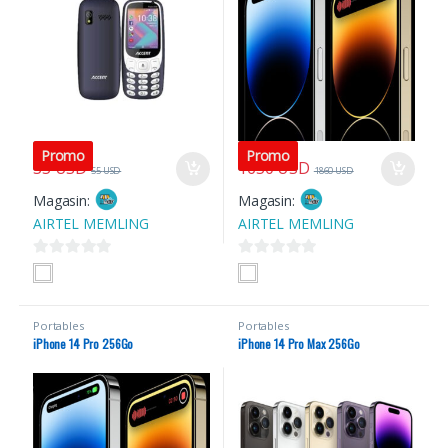
Promo
Promo
35
USD
1650
USD
55
USD
1860
USD
Magasin:
Magasin:
AIRTEL MEMLING
AIRTEL MEMLING
0
0
s
s
u
u
Portables
Portables
r
r
iPhone 14 Pro 256Go
iPhone 14 Pro Max 256Go
5
5