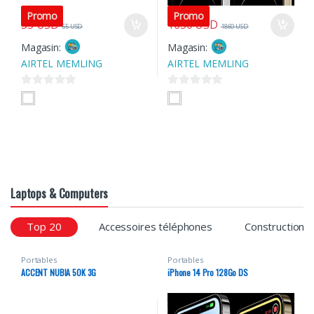
Promo
Promo
35
USD
1650
USD
55
USD
1860
USD
Magasin:
Magasin:
AIRTEL MEMLING
AIRTEL MEMLING
0
0
s
s
u
u
r
r
5
5
Laptops & Computers
Top 20
Accessoires téléphones
Construction
Portables
Portables
ACCENT NUBIA 50K 3G
iPhone 14 Pro 128Go DS