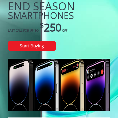
END SEASON
SMARTPHONES
$
250
LAST CALL FOR UP TO
OFF!
Start Buying