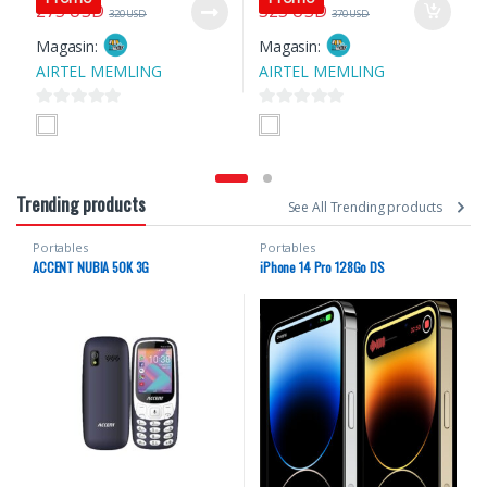
275
USD
325
USD
320
USD
370
USD
Magasin:
Magasin:
AIRTEL MEMLING
AIRTEL MEMLING
0
0
s
s
u
u
r
r
Trending products
See All Trending products
5
5
Portables
Portables
ACCENT NUBIA 50K 3G
iPhone 14 Pro 128Go DS