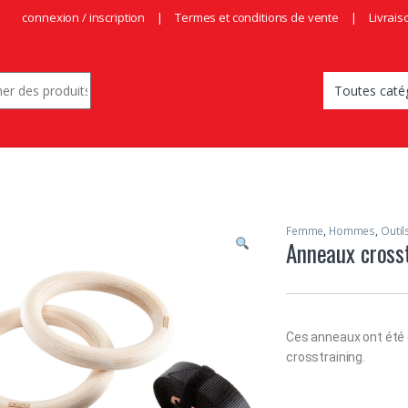
connexion / inscription
Termes et conditions de vente
Livrais
r:
Femme
,
Hommes
,
Outil
Anneaux cross
Ces anneaux ont été 
crosstraining.