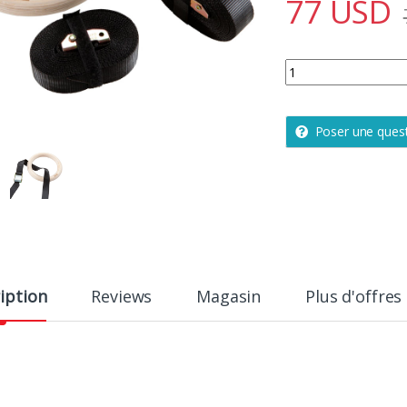
77
USD
Anneaux crosstrainin
Poser une ques
iption
Reviews
Magasin
Plus d'offres