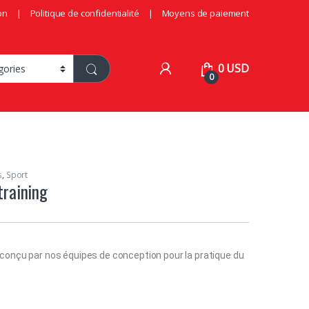
on
Politique de confidentialité
Moyens de paiement
0
USD
0
s
,
Sport
training
conçu par nos équipes de conception pour la pratique du