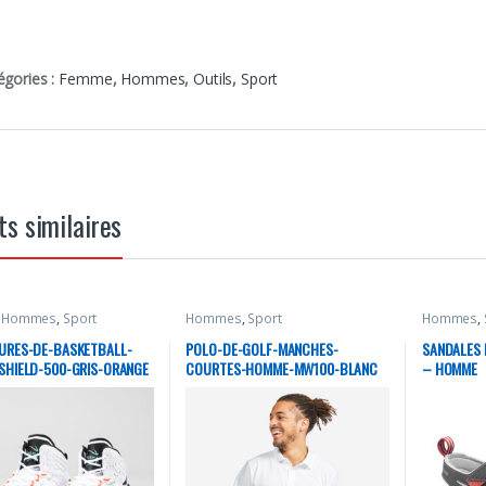
égories :
Femme
,
Hommes
,
Outils
,
Sport
ts similaires
,
Hommes
,
Sport
Hommes
,
Sport
Hommes
,
URES-DE-BASKETBALL-
POLO-DE-GOLF-MANCHES-
SANDALES 
HIELD-500-GRIS-ORANGE
COURTES-HOMME-MW100-BLANC
– HOMME
ET NOIR