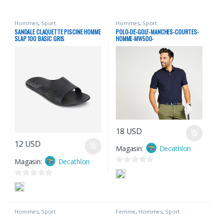
Hommes
,
Sport
Hommes
,
Sport
SANDALE CLAQUETTE PISCINE HOMME
POLO-DE-GOLF-MANCHES-COURTES-
SLAP 100 BASIC GRIS
HOMME-MW500-
18
USD
12
USD
Magasin:
Decathlon
Magasin:
Decathlon
0
s
0
u
s
r
u
Hommes
,
Sport
Femme
,
Hommes
,
Sport
5
r