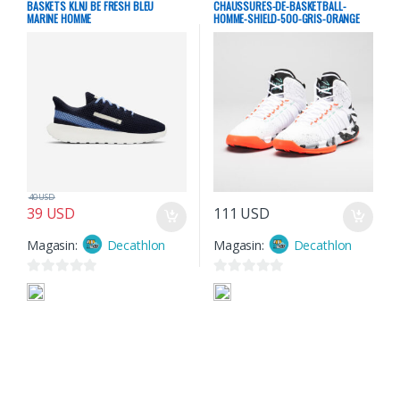
BASKETS KLNJ BE FRESH BLEU
CHAUSSURES-DE-BASKETBALL-
5
MARINE HOMME
HOMME-SHIELD-500-GRIS-ORANGE
40
USD
39
USD
111
USD
Magasin:
Decathlon
Magasin:
Decathlon
0
0
s
s
u
u
r
r
5
5