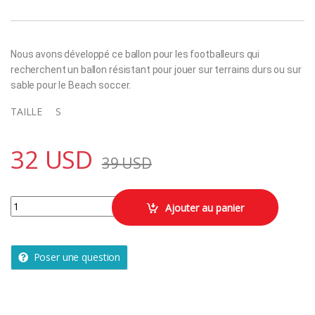
Nous avons développé ce ballon pour les footballeurs qui
recherchent un ballon résistant pour jouer sur terrains durs ou sur
sable pour le Beach soccer.
TAILLE S
32
USD
39
USD
Ballon de football et beach soccer f500 high resist taille 5 quantity
Ajouter au panier
Poser une question