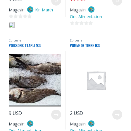
Magasin:
Kin Marth
Magasin:
Oris Alimentation
0
s
0
u
s
Epicerie
Epicerie
r
u
POISSONS TILAPIA 1KG
POMME DE TERRE 1KG
5
r
5
9
USD
2
USD
Magasin:
Magasin:
Oris Alimentation
Oris Alimentation