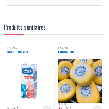
Produits similaires
Epicerie
Epicerie
NESTLE GROEMELK
FROMAGE 1KG
19
USD
9
USD
15
USD