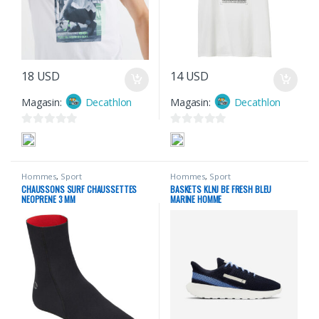
18
USD
14
USD
Magasin:
Decathlon
Magasin:
Decathlon
0
0
s
s
u
u
Hommes
,
Sport
Hommes
,
Sport
r
r
CHAUSSONS SURF CHAUSSETTES
BASKETS KLNJ BE FRESH BLEU
5
5
NEOPRENE 3 MM
MARINE HOMME