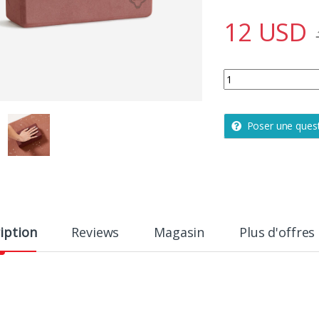
12
USD
Brique yoga mousse i
Poser une ques
iption
Reviews
Magasin
Plus d'offres