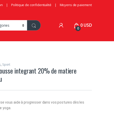
on
Politique de confidentialité
Moyens de paiement
0
USD
0
s
,
Sport
ousse integrant 20% de matiere
u
se vous aide à progresser dans vos postures dès les
e yoga.