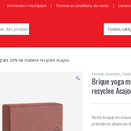
connexion / inscription
Termes et conditions de vente
Livrais
r:
rant 20% de matiere recyclee Acajou
Femme
,
Hommes
,
Outil
Brique yoga m
recyclee Acajo
Notre brique en mous
premières séances d