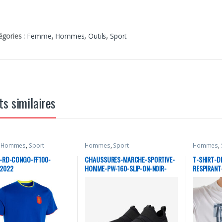
égories :
Femme
,
Hommes
,
Outils
,
Sport
ts similaires
,
Hommes
,
Sport
Hommes
,
Sport
Hommes
,
-RD-CONGO-FF100-
CHAUSSURES-MARCHE-SPORTIVE-
T-SHIRT-D
-2022
HOMME-PW-160-SLIP-ON-NOIR-
RESPIRAN
SLASH
PRINT-BLA