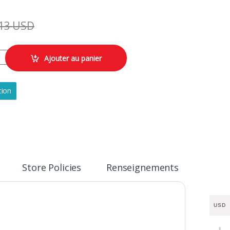
13
USD
ntegrant 20% de matiere recyclee Acajou quantity
Ajouter au panier
tion
Store Policies
Renseignements
USD