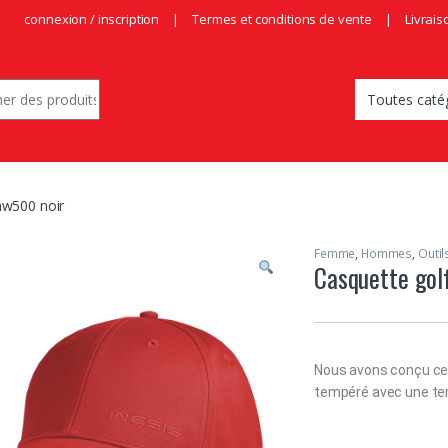
connexion / inscription
Termes et conditions de vente
Livrais
r:
mw500 noir
Femme
,
Hommes
,
Outil
Casquette gol
Nous avons conçu cet
tempéré avec une tem