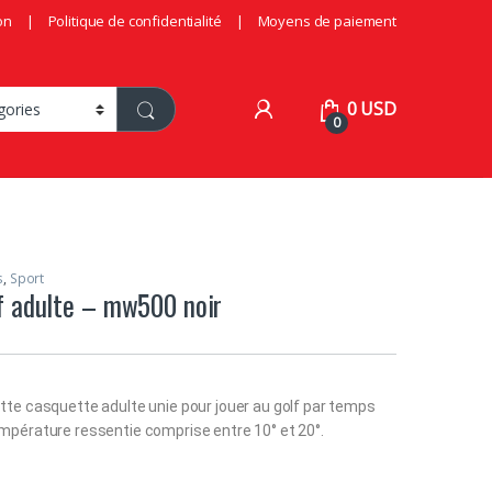
on
Politique de confidentialité
Moyens de paiement
0
USD
0
s
,
Sport
f adulte – mw500 noir
te casquette adulte unie pour jouer au golf par temps
pérature ressentie comprise entre 10° et 20°.