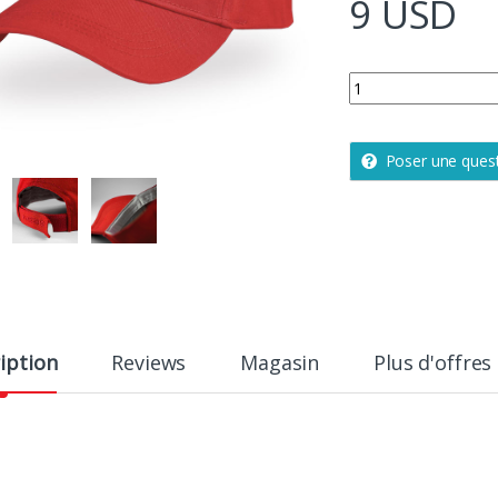
9
USD
Casquette golf adult
Poser une ques
iption
Reviews
Magasin
Plus d'offres