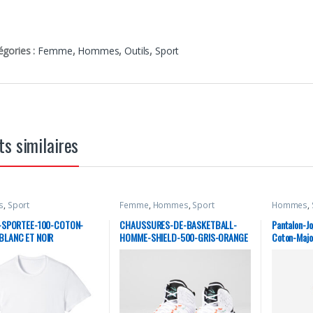
égories :
Femme
,
Hommes
,
Outils
,
Sport
ts similaires
s
,
Sport
Femme
,
Hommes
,
Sport
Hommes
,
-SPORTEE-100-COTON-
CHAUSSURES-DE-BASKETBALL-
Pantalon-J
LANC ET NOIR
HOMME-SHIELD-500-GRIS-ORANGE
Coton-Majo
Essentials-