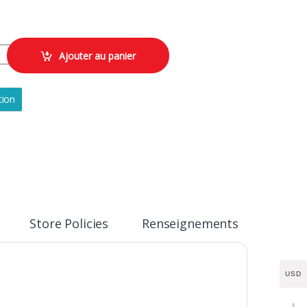
e - mw500 noir quantity
Ajouter au panier
tion
Store Policies
Renseignements
USD