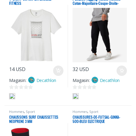
FITNESS
Coton-Majoritaire-Coupe-Droite-
Essentials-Noir
14
USD
32
USD
Magasin:
Decathlon
Magasin:
Decathlon
0
0
s
s
u
u
Hommes
,
Sport
Hommes
,
Sport
r
r
CHAUSSONS SURF CHAUSSETTES
CHAUSSURES-DE-FUTSAL-GINKA-
5
5
NEOPRENE 3 MM
500-BLEU ELECTRIQUE