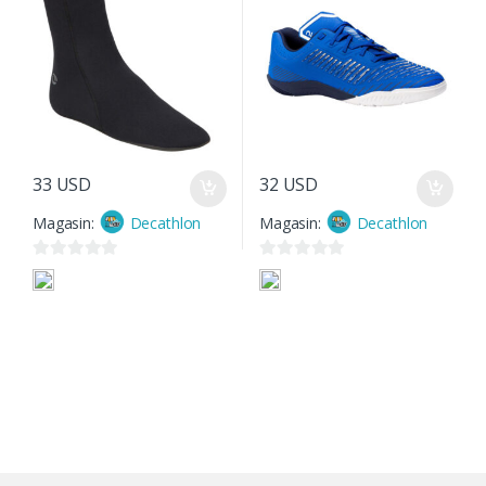
33
USD
32
USD
Magasin:
Decathlon
Magasin:
Decathlon
0
0
s
s
u
u
r
r
5
5