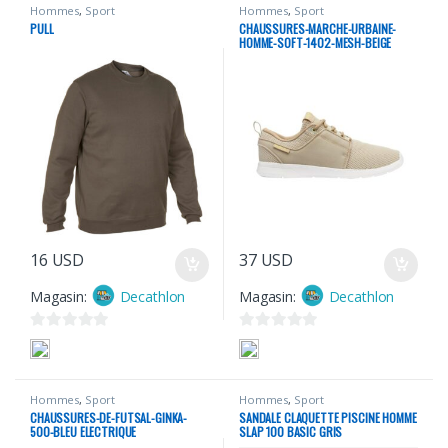
Hommes
,
Sport
Hommes
,
Sport
PULL
CHAUSSURES-MARCHE-URBAINE-
HOMME-SOFT-1402-MESH-BEIGE
16
USD
37
USD
Magasin:
Decathlon
Magasin:
Decathlon
0
0
s
s
u
u
Hommes
,
Sport
Hommes
,
Sport
r
r
CHAUSSURES-DE-FUTSAL-GINKA-
SANDALE CLAQUETTE PISCINE HOMME
5
5
500-BLEU ELECTRIQUE
SLAP 100 BASIC GRIS