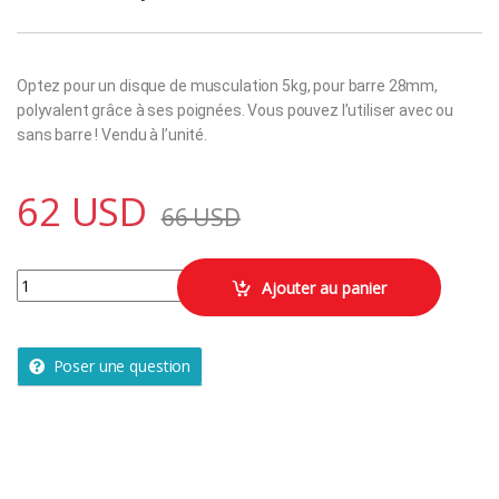
Optez pour un disque de musculation 5kg, pour barre 28mm,
polyvalent grâce à ses poignées. Vous pouvez l’utiliser avec ou
sans barre ! Vendu à l’unité.
62
USD
66
USD
Disque musculation en caoutchouc 5kg 28mm avec poignées quanti
Ajouter au panier
Poser une question