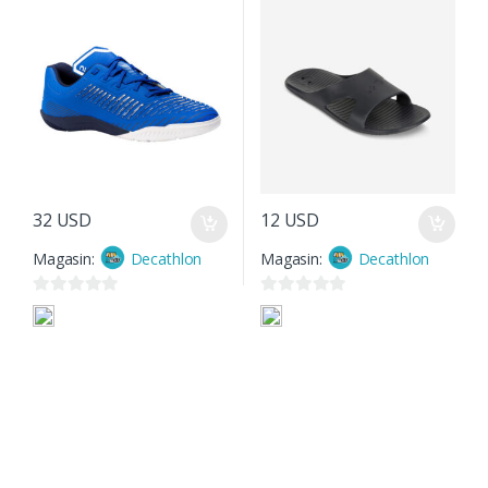
32
USD
12
USD
Magasin:
Decathlon
Magasin:
Decathlon
0
0
s
s
u
u
r
r
5
5