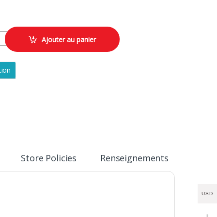
tws 100% sans fil noir quantity
Ajouter au panier
tion
Store Policies
Renseignements
USD