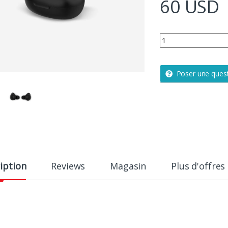
60
USD
Ecouteurs de running 
Poser une ques
iption
Reviews
Magasin
Plus d'offres