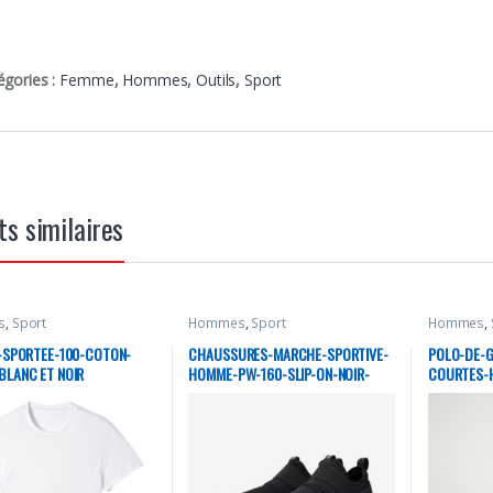
égories :
Femme
,
Hommes
,
Outils
,
Sport
ts similaires
s
,
Sport
Hommes
,
Sport
Hommes
,
-SPORTEE-100-COTON-
CHAUSSURES-MARCHE-SPORTIVE-
POLO-DE-
LANC ET NOIR
HOMME-PW-160-SLIP-ON-NOIR-
COURTES-
SLASH