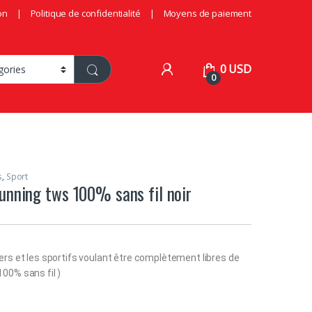
on
Politique de confidentialité
Moyens de paiement
0
USD
0
s
,
Sport
unning tws 100% sans fil noir
rs et les sportifs voulant être complètement libres de
00% sans fil )