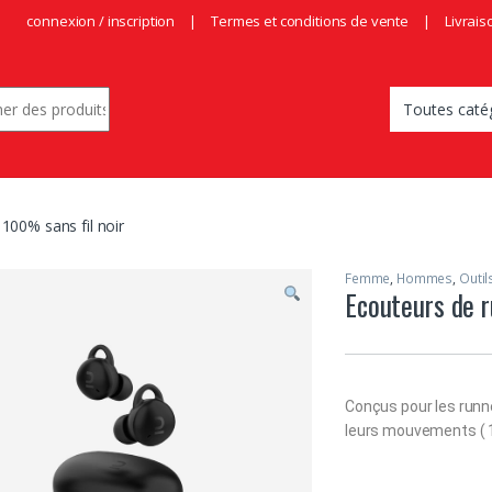
connexion / inscription
Termes et conditions de vente
Livrais
r:
100% sans fil noir
Femme
,
Hommes
,
Outil
Ecouteurs de r
Conçus pour les runne
leurs mouvements ( 1