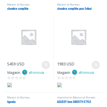
Maison et Bureau
Maison et Bureau
chambre complète
chambre complète pour Enfant
5459
USD
1983
USD
Magasin:
afromosia
Magasin:
afromosia
0
0
s
s
u
u
Maison et Bureau
imprimerie
,
Maison et Bureau
r
r
Agenda
AGLISSY 1mm SMOOTH STYLO
5
5