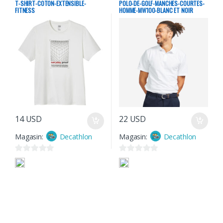
T-SHIRT-COTON-EXTENSIBLE-
POLO-DE-GOLF-MANCHES-COURTES-
5
5
FITNESS
HOMME-MW100-BLANC ET NOIR
14
USD
22
USD
Magasin:
Decathlon
Magasin:
Decathlon
0
0
s
s
u
u
r
r
5
5