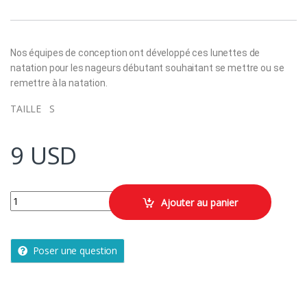
Nos équipes de conception ont développé ces lunettes de
natation pour les nageurs débutant souhaitant se mettre ou se
remettre à la natation.
TAILLE S
9
USD
LUNETTES DE NATATION XBASE - VERRES CLAIRS - TAILLE JUNIOR
Ajouter au panier
Poser une question