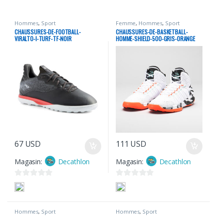
Hommes
,
Sport
Femme
,
Hommes
,
Sport
CHAUSSURES-DE-FOOTBALL-
CHAUSSURES-DE-BASKETBALL-
VIRALTO-I-TURF-TF-NOIR
HOMME-SHIELD-500-GRIS-ORANGE
67
USD
111
USD
Magasin:
Decathlon
Magasin:
Decathlon
0
0
s
s
u
u
Hommes
,
Sport
Hommes
,
Sport
r
r