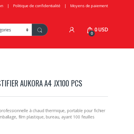
on
Politique de confidentialité
Moyens de paiement
0
USD
0
STIFIER AUKORA A4 JX100 PCS
professionnelle à chaud thermique, portable pour fichier
mballage, film plastique, bureau, ayant 100 feuilles