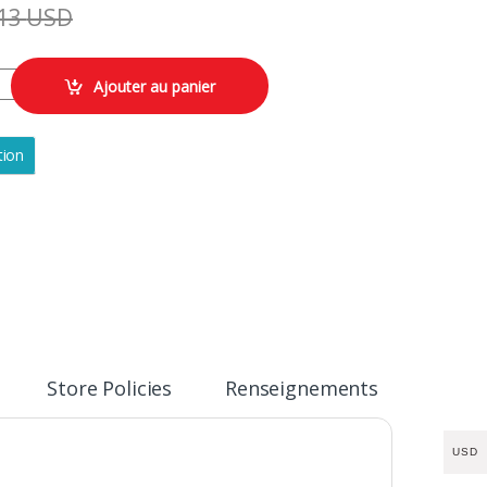
13
USD
R AUKORA A4 JX100 PCS quantity
Ajouter au panier
tion
Store Policies
Renseignements
USD