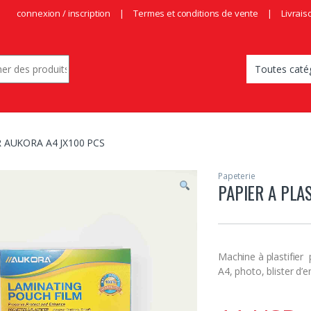
connexion / inscription
Termes et conditions de vente
Livrais
r:
R AUKORA A4 JX100 PCS
Papeterie
PAPIER A PLA
Machine à plastifier 
A4, photo, blister d’e