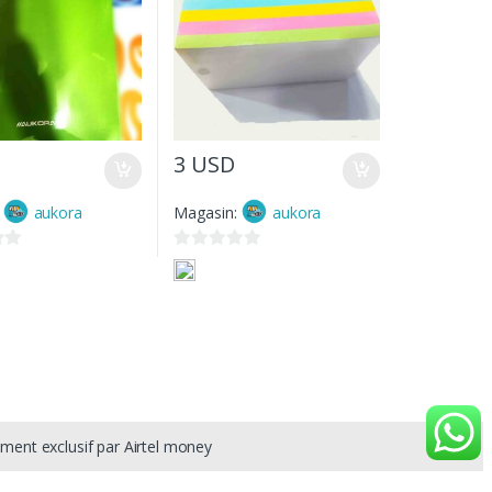
3
USD
:
aukora
Magasin:
aukora
0
s
u
r
5
ement exclusif par Airtel money