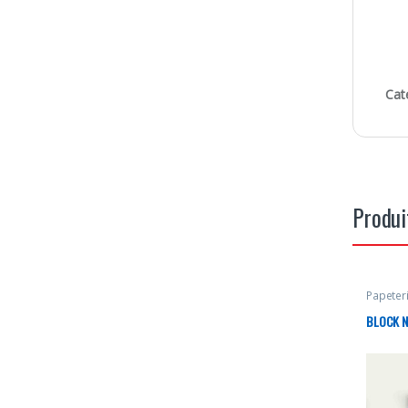
Cat
Produi
Papeter
BLOCK N