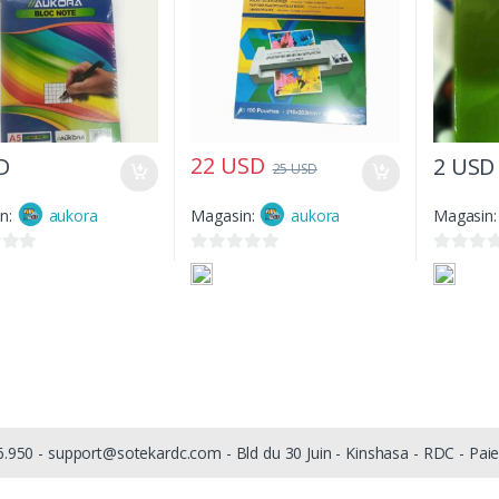
22
USD
D
2
USD
25
USD
n:
aukora
Magasin:
aukora
Magasin
0
0
s
s
u
u
r
r
5
5
6.950 - support@sotekardc.com - Bld du 30 Juin - Kinshasa - RDC - Pai