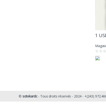
1
US
Magasi
0
s
u
r
5
©
sotekardc
- Tous droits réservés - 2024 - +(243) 972.46