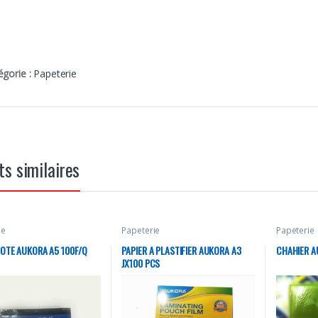
égorie :
Papeterie
ts similaires
ie
Papeterie
Papeterie
OTE AUKORA A5 100F/Q
PAPIER A PLASTIFIER AUKORA A3
CHAHIER A
JX100 PCS