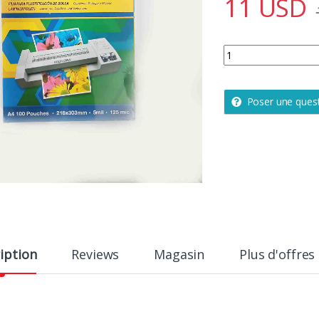
11
USD
PAPIER A PLASTIFIE
Poser une ques
iption
Reviews
Magasin
Plus d'offres