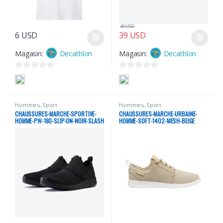
40
USD
6
USD
39
USD
Magasin:
Decathlon
Magasin:
Decathlon
0
0
s
s
u
u
Hommes
,
Sport
Hommes
,
Sport
r
r
CHAUSSURES-MARCHE-SPORTIVE-
CHAUSSURES-MARCHE-URBAINE-
5
5
HOMME-PW-160-SLIP-ON-NOIR-SLASH
HOMME-SOFT-1402-MESH-BEIGE