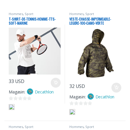
Hommes
,
Sport
Hommes
,
Sport
T-SHIRT-DE-TENNIS-HOMME-TTS-
VESTE-CHASSE-IMPERMEABLE-
SOFT-MARINE
LEGERE-100-CAMO-VERTE
33
USD
32
USD
Magasin:
Decathlon
Magasin:
Decathlon
0
0
s
s
u
u
r
Hommes
,
Sport
Hommes
,
Sport
r
5