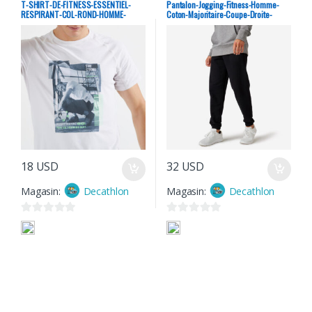
T-SHIRT-DE-FITNESS-ESSENTIEL-
Pantalon-Jogging-Fitness-Homme-
5
RESPIRANT-COL-ROND-HOMME-
Coton-Majoritaire-Coupe-Droite-
PRINT-BLANC
Essentials-Noir
18
USD
32
USD
Magasin:
Decathlon
Magasin:
Decathlon
0
0
s
s
u
u
r
r
5
5