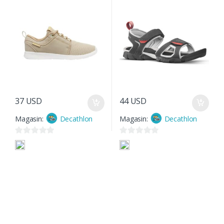
37
USD
44
USD
Magasin:
Decathlon
Magasin:
Decathlon
0
0
s
s
u
u
r
r
5
5