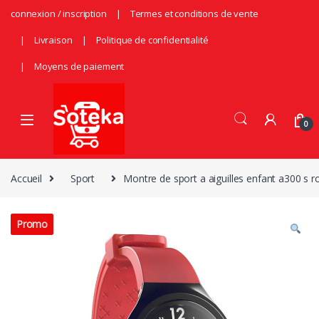
Skip to navigation
Skip to content
connexion / inscription
Termes et conditions de vente
Livraison
Politique de confidentialité
Moyens de paiement
0
Accueil
Sport
Montre de sport a aiguilles enfant a300 s 
Promo