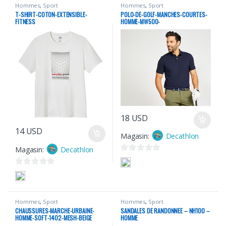
Hommes
,
Sport
Hommes
,
Sport
T-SHIRT-COTON-EXTENSIBLE-
POLO-DE-GOLF-MANCHES-COURTES-
FITNESS
HOMME-MW500-
18
USD
14
USD
Magasin:
Decathlon
Magasin:
Decathlon
0
s
0
u
s
r
u
Hommes
,
Sport
Hommes
,
Sport
5
r
CHAUSSURES-MARCHE-URBAINE-
SANDALES DE RANDONNEE – NH100 –
5
HOMME-SOFT-1402-MESH-BEIGE
HOMME