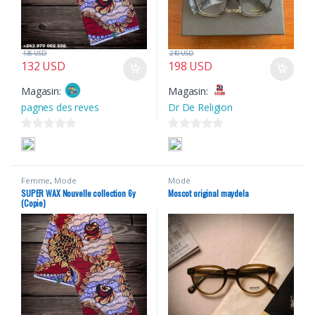
136
USD
210
USD
132
USD
198
USD
Magasin:
Magasin:
pagnes des reves
Dr De Religion
0
0
s
s
u
u
Femme
,
Mode
Mode
r
r
SUPER WAX Nouvelle collection 6y
Moscot original maydela
5
5
(Copie)