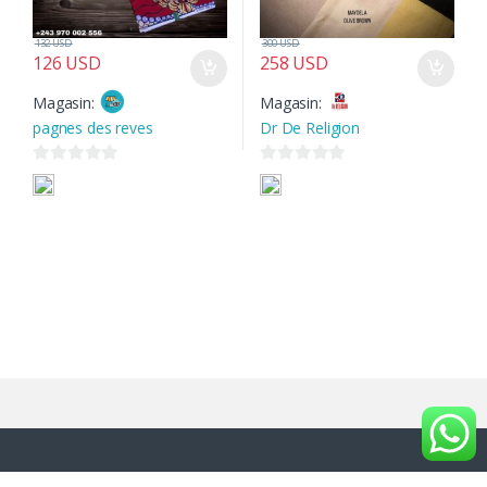
132
USD
300
USD
126
USD
258
USD
Magasin:
Magasin:
pagnes des reves
Dr De Religion
0
0
s
s
u
u
r
r
5
5