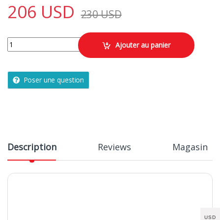
206
USD
230
USD
Moscot original quantity
Ajouter au panier
Poser une question
Description
Reviews
Magasin
USD