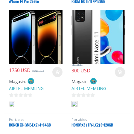
iPhone 14 Pro 256Go
REDMI NOTE 11 4+128GB
390
USD
1750
USD
300
USD
1950
USD
Magasin:
Magasin:
AIRTEL MEMLING
AIRTEL MEMLING
0
0
s
s
u
u
Portables
Portables
r
r
HONOR X6 (VNE-LX2) 4+64GB
HONORX8 (TFY-LX2) 6+128GB
5
5