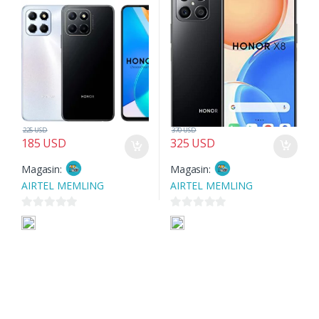
225
USD
370
USD
185
USD
325
USD
Magasin:
Magasin:
AIRTEL MEMLING
AIRTEL MEMLING
0
0
s
s
u
u
r
r
5
5