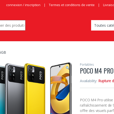
connexion / inscription
Termes et conditions de vente
Livrais
r:
6GB
Portables
POCO M4 PRO
Availability:
Rupture d
POCO M4 Pro utilise
rafraîchissement de 9
offre des visuels par