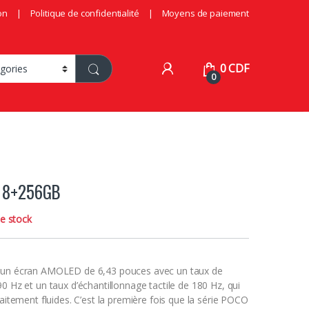
on
Politique de confidentialité
Moyens de paiement
0
CDF
0
 8+256GB
e stock
 un écran AMOLED de 6,43 pouces avec un taux de
0 Hz et un taux d’échantillonnage tactile de 180 Hz, qui
faitement fluides.
C’est la première fois que la série POCO