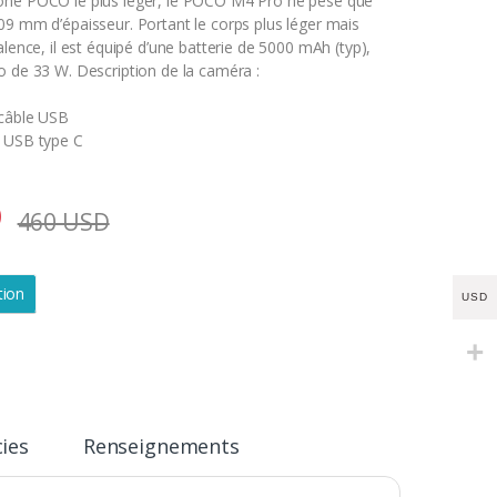
one POCO le plus léger, le POCO M4 Pro ne pèse que
,09 mm d’épaisseur.
Portant le corps plus léger mais
alence, il est équipé d’une batterie de 5000 mAh (typ),
o de 33 W. Description de la caméra :
 câble USB
: USB type C
D
460
USD
tion
USD
cies
Renseignements