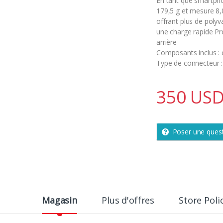
En tant que smartph
179,5 g et mesure 8
offrant plus de polyv
une charge rapide Pr
arrière
Composants inclus :
Type de connecteur 
350
US
Poser une ques
Magasin
Plus d'offres
Store Poli