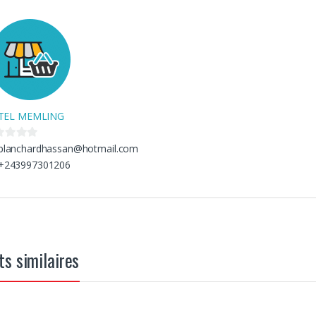
TEL MEMLING
blanchardhassan@hotmail.com
+243997301206
ts similaires