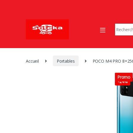
Skip to navigation
Skip to content
Search fo
Accueil
Portables
POCO M4 PRO 8+25
Promo
-
24%