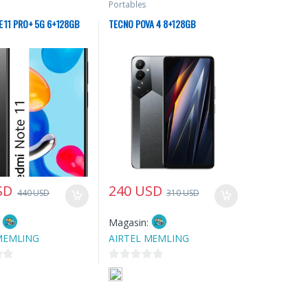
Portables
E 11 PRO+ 5G 6+128GB
TECNO POVA 4 8+128GB
SD
240
USD
440
USD
310
USD
:
Magasin:
MEMLING
AIRTEL MEMLING
0
s
u