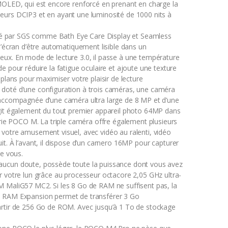
MOLED, qui est encore renforcé en prenant en charge la
urs DCIP3 et en ayant une luminosité de 1000 nits à
ifié par SGS comme Bath Eye Care Display et Seamless
l’écran d’être automatiquement lisible dans un
neux.
En mode de lecture 3.0, il passe à une température
e pour réduire la fatigue oculaire et ajoute une texture
-plans pour maximiser votre plaisir de lecture
doté d’une configuration à trois caméras, une caméra
accompagnée d’une caméra ultra large de 8 MP et d’une
agit également du tout premier appareil photo 64MP dans
érie POCO M. La triple caméra offre également plusieurs
votre amusement visuel, avec vidéo au ralenti, vidéo
it.
À l’avant, il dispose d’un carnero 16MP pour capturer
de vous.
ucun doute, possède toute la puissance dont vous avez
r votre lun grâce au processeur octacore 2,05 GHz ultra-
RM MaliG57 MC2.
Si les 8 Go de RAM ne suffisent pas, la
 RAM Expansion permet de transférer 3 Go
artir de 256 Go de ROM.
Avec jusqu’à 1 To de stockage