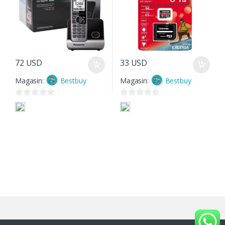
72
USD
33
USD
Magasin:
Bestbuy
Magasin:
Bestbuy
0
0
s
s
u
u
r
r
5
5