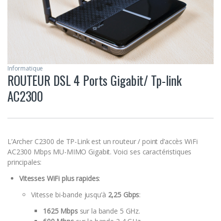
Informatique
ROUTEUR DSL 4 Ports Gigabit/ Tp-link
AC2300
L’
Archer C2300
de
TP-Link
est un
routeur / point d’accès WiFi
AC2300 Mbps MU-MIMO Gigabit
. Voici ses caractéristiques
principales:
Vitesses WiFi plus rapides
:
Vitesse bi-bande jusqu’à
2,25 Gbps
:
1625 Mbps
sur la bande 5 GHz.