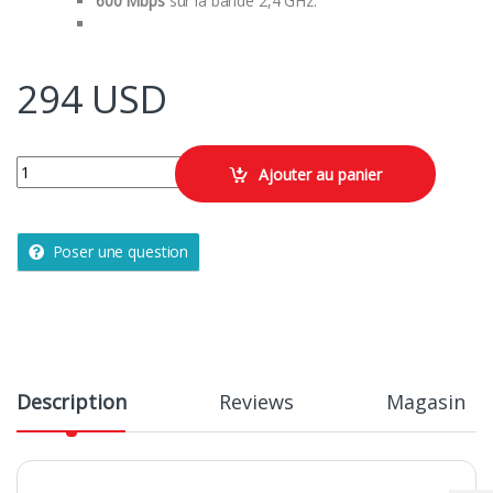
600 Mbps
sur la bande 2,4 GHz.
294
USD
ROUTEUR DSL 4 Ports Gigabit/ Tp-link AC2300 quantity
Ajouter au panier
Poser une question
Description
Reviews
Magasin