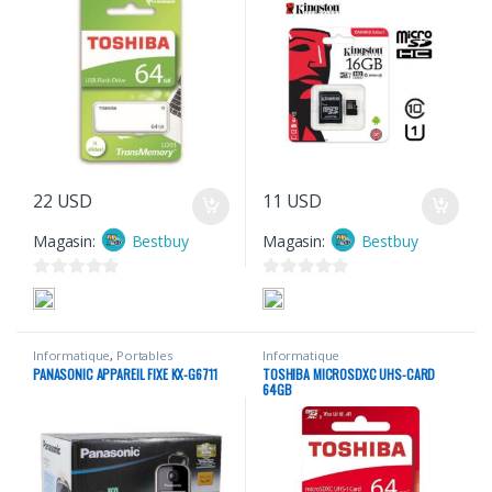
22
USD
11
USD
Magasin:
Bestbuy
Magasin:
Bestbuy
0
0
s
s
u
u
Informatique
,
Portables
Informatique
r
r
PANASONIC APPAREIL FIXE KX-G6711
TOSHIBA MICROSDXC UHS-CARD
5
5
64GB