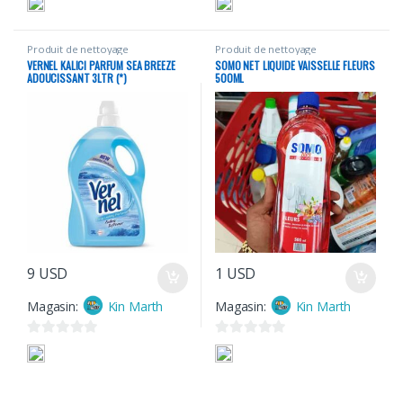
s
s
u
u
Produit de nettoyage
Produit de nettoyage
r
r
VERNEL KALICI PARFUM SEA BREEZE
SOMO NET LIQUIDE VAISSELLE FLEURS
5
5
ADOUCISSANT 3LTR (*)
500ML
9
USD
1
USD
Magasin:
Kin Marth
Magasin:
Kin Marth
0
0
s
s
u
u