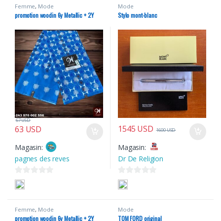
Femme
,
Mode
Mode
promotion woodin 6y Metallic + 2Y
Stylo mont-blanc
67
USD
1545
USD
63
USD
1600
USD
Magasin:
Magasin:
pagnes des reves
Dr De Religion
0
0
s
s
u
u
Femme
,
Mode
Mode
r
r
promotion woodin 6y Metallic + 2Y
TOM FORD original