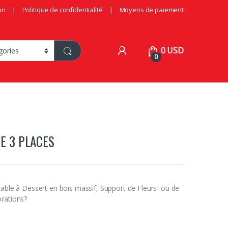
on
Politique de confidentialité
Moyens de paiement
0
USD
0
E 3 PLACES
table à Dessert en bois massif, Support de Fleurs ou de
rations?