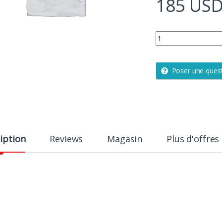
185
US
TABLE GIGOGNE 3 PL
Poser une ques
iption
Reviews
Magasin
Plus d'offres