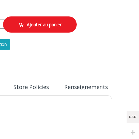
D
ACES quantity
Ajouter au panier
tion
Store Policies
Renseignements
USD