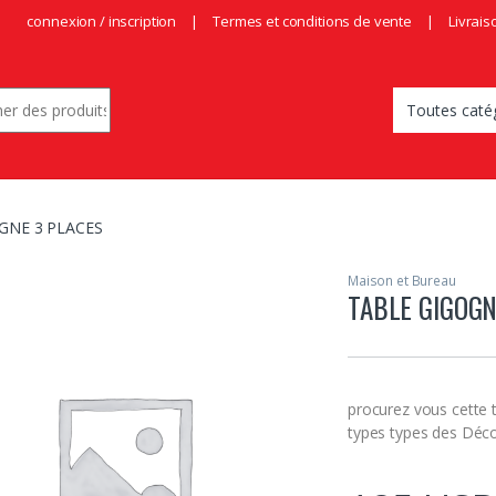
connexion / inscription
Termes et conditions de vente
Livrais
r:
GNE 3 PLACES
Maison et Bureau
TABLE GIGOGN
procurez vous cette 
types types des Déco