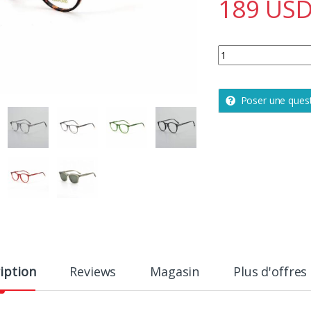
189
US
Tom Ford quantity
Poser une ques
iption
Reviews
Magasin
Plus d'offres