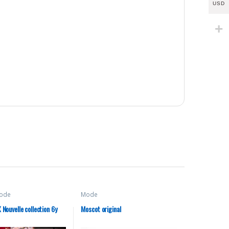
USD
ode
Mode
ouvelle collection 6y
Moscot original