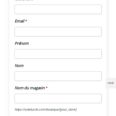
Email
*
Email
*
Prénom
Prénom
Nom
Nom
USD
Nom du maga
Nom du magasin
*
https://sotekardc.com/boutique/
[your_store]