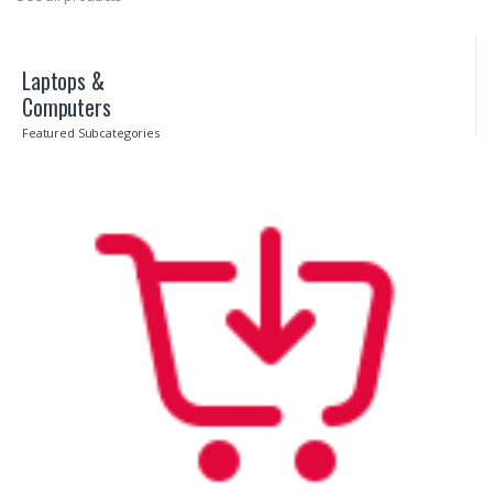
r
5
Laptops &
Computers
Featured Subcategories