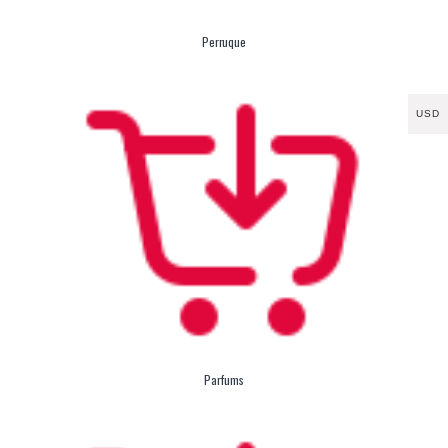
Perruque
USD
Parfums