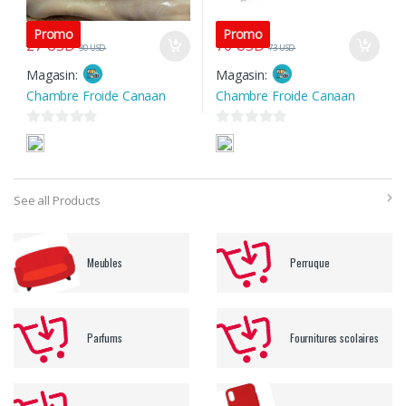
Promo
Promo
27
USD
70
USD
30
USD
73
USD
Magasin:
Magasin:
Chambre Froide Canaan
Chambre Froide Canaan
0
0
s
s
u
u
r
r
See all Products
5
5
Meubles
Perruque
Parfums
Fournitures scolaires