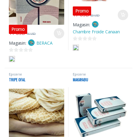
Promo
17
USD
20
USD
Magasin:
Promo
Chambre Froide Canaan
11
USD
15
USD
Magasin:
BERACA
0
s
0
u
s
r
u
5
Epicerie
Epicerie
r
TRIPE OFAL
MAKAYABU
5