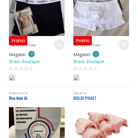
Promo
Promo
10
USD
10
USD
12
USD
12
USD
Magasin:
Magasin:
Bravo Boutique
Bravo Boutique
0
0
s
s
u
u
imprimerie
Epicerie
r
r
Bloc Note b5
DOS DE POULET
5
5