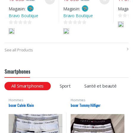
Magasin:
Magasin:
Magasi
Bravo Boutique
Bravo Boutique
0
s
0
0
u
s
s
r
u
u
5
r
r
See all Products
5
5
Smartphones
All Smartphones
Sport
Santé et beauté
P
Hommes
Hommes
boxer Calvin Klein
boxer Tommy Hilfiger