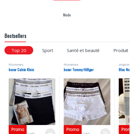
Mode
Bestsellers
Top 20
Sport
Santé et beauté
Produit d
Hommes
Hommes
imprimer
boxer Calvin Klein
boxer Tommy Hilfiger
Bloc Note 
Promo
Promo
Prom
10
USD
10
USD
11
US
12
USD
12
USD