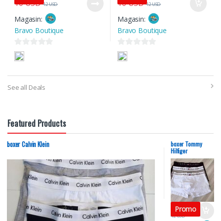
10
USD
10
USD
12
USD
12
USD
Magasin:
Magasin:
Bravo Boutique
Bravo Boutique
0
0
s
s
u
u
r
r
See all Deals
5
5
Featured Products
boxer Calvin Klein
boxer Tommy
Hilfiger
10
USD
Promo
12
USD