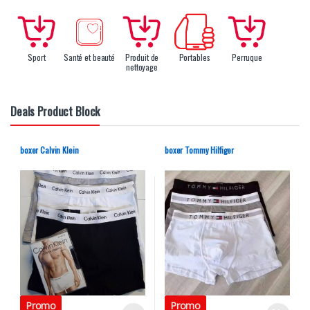
Sport
Santé et beauté
Produit de
Portables
Perruque
nettoyage
Deals Product Block
boxer Calvin Klein
boxer Tommy Hilfiger
Promo
Promo