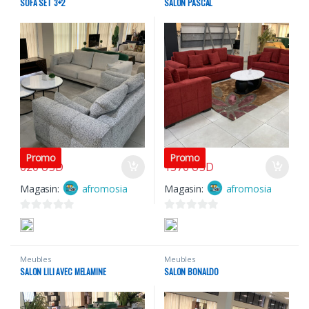
SOFA SET 3+2
SALON PASCAL
3700
USD
3700
USD
Promo
Promo
620
USD
1370
USD
Magasin:
afromosia
Magasin:
afromosia
0
0
s
s
u
u
Meubles
Meubles
r
r
SALON LILI AVEC MELAMINE
SALON BONALDO
5
5