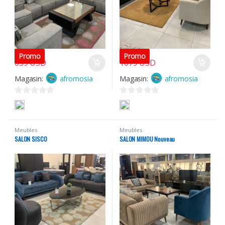
3700
USD
3700
USD
Promo
Promo
659
USD
1079
USD
Magasin:
afromosia
Magasin:
afromosia
0
0
s
s
u
u
Meubles
Meubles
r
r
SALON SISCO
SALON MIMOU Nouveau
5
5