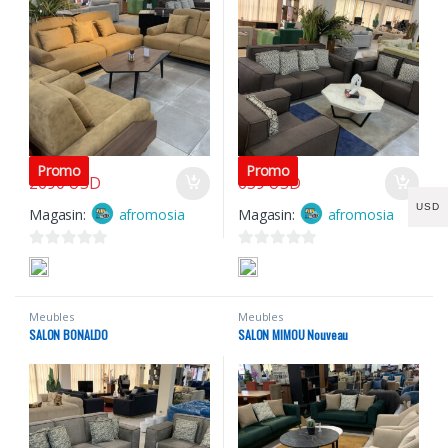
3700
USD
3700
USD
Promo
Promo
2690
USD
659
USD
USD
Magasin:
afromosia
Magasin:
afromosia
0
0
s
s
u
u
Meubles
Meubles
r
r
SALON BONALDO
SALON MIMOU Nouveau
5
5