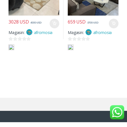
3028
USD
659
USD
4000
USD
3700
USD
Magasin:
afromosia
Magasin:
afromosia
0
0
s
s
u
u
r
r
5
5