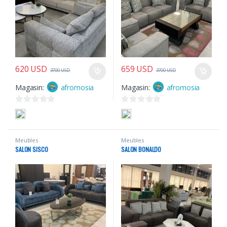
620
USD
659
USD
3700
USD
3700
USD
Magasin:
afromosia
Magasin:
afromosia
0
0
s
s
u
u
Meubles
Meubles
r
r
SALON SISCO
SALON BONALDO
5
5