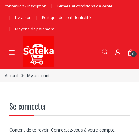
Skip to navigation
Skip to content
connexion / inscription
Termes et conditions de vente
Livraison
Politique de confidentialité
Moyens de paiement
0
Accueil
My account
Se connecter
Content de te revoir! Connectez-vous à votre compte.