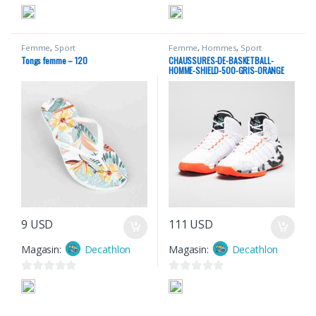
0
0
s
s
u
u
Femme
,
Sport
Femme
,
Hommes
,
Sport
r
r
Tongs femme – 120
CHAUSSURES-DE-BASKETBALL-
5
5
HOMME-SHIELD-500-GRIS-ORANGE
9
USD
111
USD
Magasin:
Decathlon
Magasin:
Decathlon
0
0
s
s
u
u